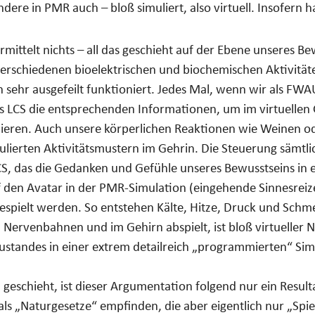
ndere in PMR auch – bloß simuliert, also virtuell. Insofern 
ermittelt nichts – all das geschieht auf der Ebene unseres B
erschiedenen bioelektrischen und biochemischen Aktivitäte
ion sehr ausgefeilt funktioniert. Jedes Mal, wenn wir als 
 LCS die entsprechenden Informationen, um im virtuellen G
ulieren. Auch unsere körperlichen Reaktionen wie Weinen 
ulierten Aktivitätsmustern im Gehrin. Die Steuerung sämtlic
CS, das die Gedanken und Gefühle unseres Bewusstseins in
den Avatar in der PMR-Simulation (eingehende Sinnesreiz
ielt werden. So entstehen Kälte, Hitze, Druck und Schmer
rvenbahnen und im Gehirn abspielt, ist bloß virtueller Na
ustandes in einer extrem detailreich „programmierten“ Sim
n geschieht, ist dieser Argumentation folgend nur ein Resu
 als „Naturgesetze“ empfinden, die aber eigentlich nur „Spi