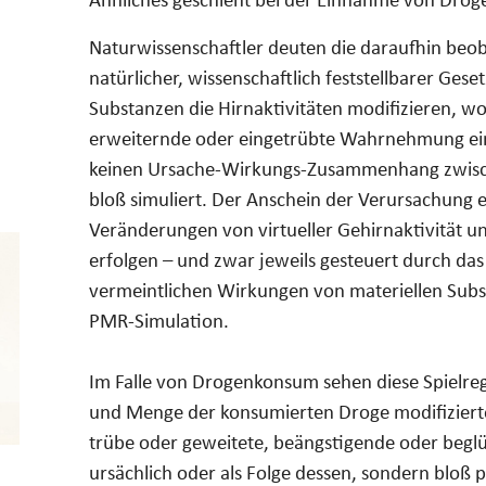
Ähnliches geschieht bei der Einnahme von Drog
Naturwissenschaftler deuten die daraufhin beoba
natürlicher, wissenschaftlich feststellbarer Ge
Substanzen die Hirnaktivitäten modifizieren, wo
erweiternde oder eingetrübte Wahrnehmung einst
keinen Ursache-Wirkungs-Zusammenhang zwische
bloß simuliert. Der Anschein der Verursachung er
Veränderungen von virtueller Gehirnaktivität u
erfolgen – und zwar jeweils gesteuert durch das 
vermeintlichen Wirkungen von materiellen Subst
PMR-Simulation.
Im Falle von Drogenkonsum sehen diese Spielregel
und Menge der konsumierten Droge modifiziert
trübe oder geweitete, beängstigende oder beg
ursächlich oder als Folge dessen, sondern bloß pa